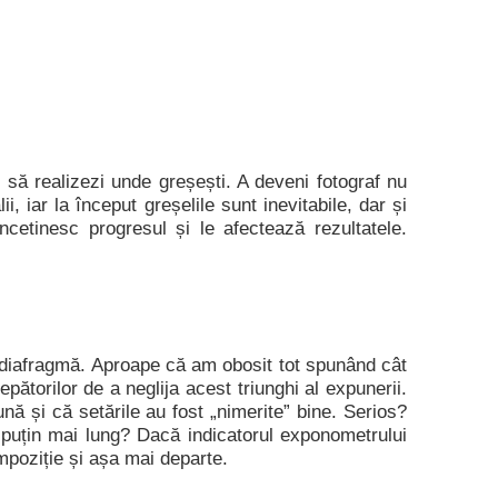
 să realizezi unde greșești. A deveni fotograf nu
, iar la început greșelile sunt inevitabile, dar și
ncetinesc progresul și le afectează rezultatele.
i diafragmă. Aproape că am obosit tot spunând cât
pătorilor de a neglija acest triunghi al expunerii.
nă și că setările au fost „nimerite” bine. Serios?
puțin mai lung? Dacă indicatorul exponometrului
mpoziție și așa mai departe.