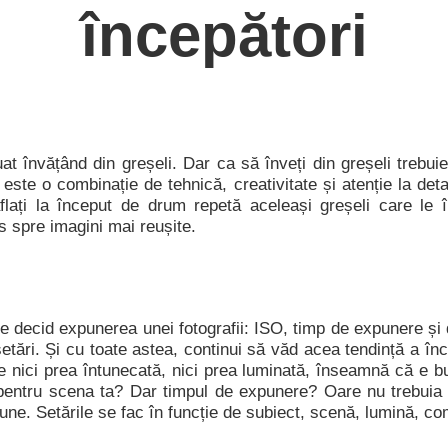
începători
 învățând din greșeli. Dar ca să înveți din greșeli trebuie
e o combinație de tehnică, creativitate și atenție la detalii
aflați la început de drum repetă aceleași greșeli care le î
s spre imagini mai reușite.
are decid expunerea unei fotografii: ISO, timp de expunere ș
etări. Și cu toate astea, continui să văd acea tendință a înce
 nici prea întunecată, nici prea luminată, înseamnă că e bu
 pentru scena ta? Dar timpul de expunere? Oare nu trebuia 
une. Setările se fac în funcție de subiect, scenă, lumină, co