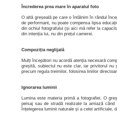
Încrederea prea mare în aparatul foto
O altă greșeală pe care o întâlnim în rândul înc
de performant, nu poate compensa lipsa educației
din ochiul fotografului (și aici mă refer la capa
din intenția lui, nu din prețul camerei.
Compoziția neglijată
Mulți începători nu acordă atenția necesară comp
greșită, subiectul nu este clar, iar privitorul n
precum regula treimilor, folosirea liniilor direc
Ignorarea luminii
Lumina este materia primă a fotografiei. O greșea
peisaj sau de stradă realizate la amiază când 
Înțelegerea luminii naturale și a celei artificiale,