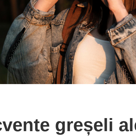
BOUT
GALLERY
BLOG
SHOP
COUR
vente greșeli al