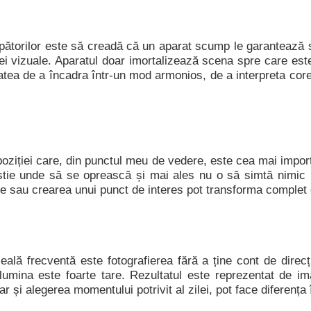
epătorilor este să creadă că un aparat scump le garantează 
 vizuale. Aparatul doar imortalizează scena spre care este 
citatea de a încadra într-un mod armonios, de a interpreta cor
oziției care, din punctul meu de vedere, este cea mai impor
u știe unde să se oprească și mai ales nu o să simtă nimic p
toare sau crearea unui punct de interes pot transforma comple
lă frecventă este fotografierea fără a ține cont de direcți
lumina este foarte tare. Rezultatul este reprezentat de i
 dar și alegerea momentului potrivit al zilei, pot face diferenț