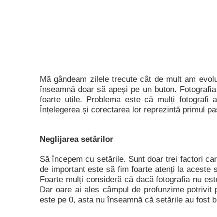
Mă gândeam zilele trecute cât de mult am evoluat
înseamnă doar să apeși pe un buton. Fotografia est
foarte utile. Problema este că mulți fotografi 
Înțelegerea și corectarea lor reprezintă primul pa
Neglijarea setărilor
Să începem cu setările. Sunt doar trei factori c
de important este să fim foarte atenți la aceste s
Foarte mulți consideră că dacă fotografia nu este
Dar oare ai ales câmpul de profunzime potrivit
este pe 0, asta nu înseamnă că setările au fost b