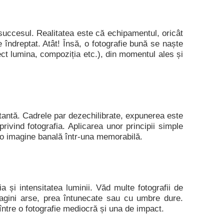
succesul. Realitatea este că echipamentul, oricât
îndreptat. Atât! Însă, o fotografie bună se naște
ect lumina, compoziția etc.), din momentul ales și
tantă. Cadrele par dezechilibrate, expunerea este
rivind fotografia. Aplicarea unor principii simple
t o imagine banală într-una memorabilă.
a și intensitatea luminii. Văd multe fotografii de
magini arse, prea întunecate sau cu umbre dure.
a între o fotografie mediocră și una de impact.