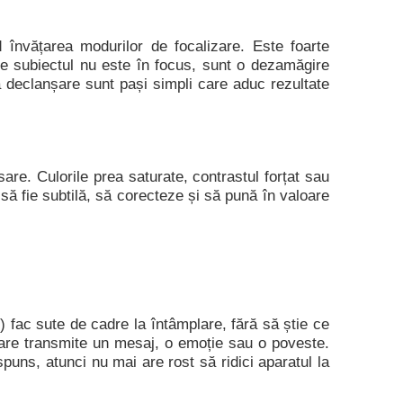
 învățarea modurilor de focalizare. Este foarte
are subiectul nu este în focus, sunt o dezamăgire
pă declanșare sunt pași simpli care aduc rezultate
are. Culorile prea saturate, contrastul forțat sau
e să fie subtilă, să corecteze și să pună în valoare
) fac sute de cadre la întâmplare, fără să știe ce
care transmite un mesaj, o emoție sau o poveste.
puns, atunci nu mai are rost să ridici aparatul la