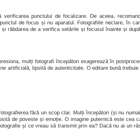
ă verificarea punctului de focalizare. De aceea, recomand
punctul de focus și nu aparatul. Fotografiile neclare, în c
și răbdarea de a verifica setările și focusul înainte și du
esiona, mulți fotografi începători exagerează în postproces
ine artificială, lipsită de autenticitate. O editare bună trebui
otografierea fără un scop clar. Mulți începători (și nu numai
ipsită de poveste și emoție. O imagine puternică este cea 
tografie și ce vreau să transmit prin ea? Dacă nu ai un răs