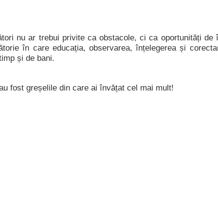
ători nu ar trebui privite ca obstacole, ci ca oportunități d
ătorie în care educația, observarea, înțelegerea și corecta
timp și de bani.
 fost greșelile din care ai învățat cel mai mult!